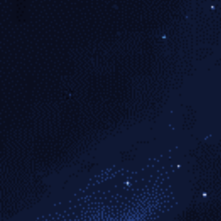
这种友谊还体现在他们共同参与公益活动及青少年