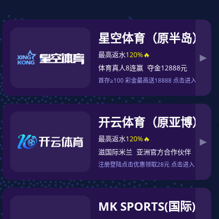
Call 24/7
互动
Mksport体育
13613845118