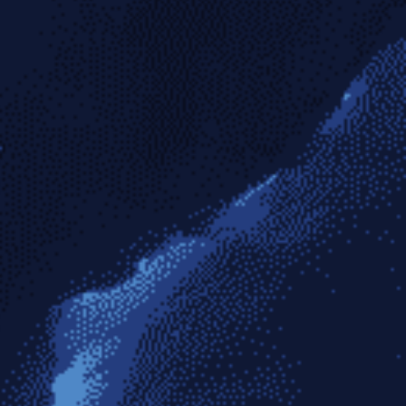
洛杉矶足球队与奥兰多城的精
彩对决分析与赛后点评
2026-06-02
波波维奇续约三年再战NBA74
岁传奇教练继续带领文班追逐
冠军梦想
2026-06-02
法兰斯与波尔图的较量揭示足
球战术与团队精神的完美结合
2026-06-01
水原与忠州市民精彩对决直播
全程回顾与赛后分析
2026-05-30
欧塞尔与洛里昂对决分析及胜
负推荐解析
2026-05-29