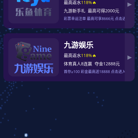
决：篮球场上的巅峰对抗与
分享
决无疑是一个传奇的篇章。这场对抗不仅仅是两位球员之间
融。林志杰作为台湾地区的代表球员，以其精湛的技术和顽
NBA历史上最伟大的球员之一，他以卓越的天赋和不屈不
四个方面详细探讨林志杰与科比之间那场精彩绝伦且富有情
、在比赛中的精彩瞬间、两人之间深厚友谊的重要性，以及
。