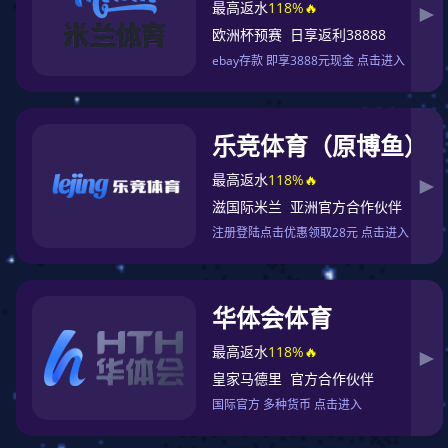
林志杰与科比的传奇对
友谊的交织
2026-05-27
1
在篮球的历史长河中，林志杰与科比·布莱恩特的对
的较量，更是不同文化、不同背景下篮球精神的交
强的拼搏精神赢得了无数篮球迷的喜爱，而科比则是
挠的奋斗精神影响了一代又一代年轻人。本文将从
感意义的对决，包括他们各自职业生涯的发展历程
这场对抗对于全球篮球文化交流所产生的深远影响
1、各自职业生涯的发展